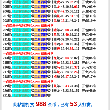
204期:
《适材适所》
🤡
二肖四码
🤡【龙
虎
-27.15.
05
.29】 开:虎05准
205期:
《适材适所》
🤡
二肖四码
🤡【鼠
龙
-43.19.39.
03
】 开:龙03准
206期:
《适材适所》
🤡
二肖四码
🤡【
猴
羊-
47
.35.36.12】 开:猴47准
207期:
《适材适所》
🤡
二肖四码
🤡【狗
鼠
-09.45.
31
.19】 开:鼠31准
208期:
《适材适所》
🤡
二肖四码
🤡【
鼠
鸡-
19
.31.46.34】 开:鼠19准
一点红高手坛622620.com 截图分享
209期:
《适材适所》
🤡
二肖四码
🤡【
猪
羊-20.
08
.24.48】 开:猪08准
210期:
《适材适所》
🤡
二肖四码
🤡【
马
鼠-13.
49
.19.31】 开:马49准
211期:
《适材适所》
🤡
二肖四码
🤡【猪鸡-32.20.46.22】 开:马01错
212期:
《适材适所》
🤡
二肖四码
🤡【
牛
鸡-
06
.18.10.46】 开:牛06准
213期:
《适材适所》
🤡
二肖四码
🤡【猪
猴
-32.44.
35
.11】 开:猴35准
一点红高手坛622620.com 截图分享
214期:
《适材适所》
🤡
二肖四码
🤡【
兔
蛇-28.
04
.38.02】 开:兔04准
215期:
《适材适所》
🤡
二肖四码
🤡【猴
蛇
-35.23.
14
.38】 开:蛇14准
216期:
《适材适所》
🤡
二肖四码
🤡【蛇
马
-26.14.25.
37
】 开:马37准
217期:
《适材适所》
🤡
二肖四码
🤡【羊
蛇
-36.24.38.
26
】 开:蛇26准
218期:
《适材适所》
🤡
二肖四码
🤡【
虎
鸡-05.
17
.22.34】 开:虎17准
一点红高手坛622620.com 截图分享
219期:
《适材适所》
🤡
二肖四码
🤡【
鼠
羊-19.
43
.24.48】 开:鼠43准
220期:
《适材适所》
🤡
二肖四码
🤡【猴龙-47.23.39.15】 开:羊48错
221期:
《适材适所》
🤡
二肖四码
🤡
988
53
此帖需打赏
金币，已有
人打赏。