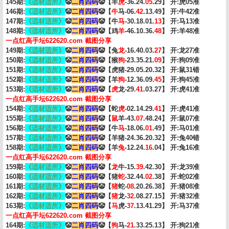
145期:
《适材适所》
🤡
二肖四码
🤡【羊
虎
-36.24.
05
.29】 开:虎05准
146期:
《适材适所》
🤡
二肖四码
🤡【
牛
马-06.
42
.13.49】 开:牛42准
147期:
《适材适所》
🤡
二肖四码
🤡【牛
马
-30.18.01.
13
】 开:马13准
148期:
《适材适所》
🤡
二肖四码
🤡【鸡
羊
-46.10.36.
48
】 开:羊48准
一点红高手坛622620.com 截图分享
149期:
《适材适所》
🤡
二肖四码
🤡【兔
龙
-16.40.03.
27
】 开:龙27准
150期:
《适材适所》
🤡
二肖四码
🤡【猴
狗
-23.35.21.
09
】 开:狗09准
151期:
《适材适所》
🤡
二肖四码
🤡【虎猪-29.05.20.32】 开:鼠31错
152期:
《适材适所》
🤡
二肖四码
🤡【羊
狗
-12.36.09.
45
】 开:狗45准
153期:
《适材适所》
🤡
二肖四码
🤡【
虎
龙-29.
41
.03.27】 开:虎41准
一点红高手坛622620.com 截图分享
154期:
《适材适所》
🤡
二肖四码
🤡【蛇
虎
-02.14.29.
41
】 开:虎41准
155期:
《适材适所》
🤡
二肖四码
🤡【
鼠
羊-43.
07
.48.24】 开:鼠07准
156期:
《适材适所》
🤡
二肖四码
🤡【牛
马
-18.06.
01
.49】 开:马01准
157期:
《适材适所》
🤡
二肖四码
🤡【羊猪-24.36.20.32】 开:兔40错
158期:
《适材适所》
🤡
二肖四码
🤡【羊
兔
-12.24.
16
.04】 开:兔16准
一点红高手坛622620.com 截图分享
159期:
《适材适所》
🤡
二肖四码
🤡【
龙
牛-15.
39
.42.30】 开:龙39准
160期:
《适材适所》
🤡
二肖四码
🤡【猪
蛇
-32.44.
02
.38】 开:蛇02准
161期:
《适材适所》
🤡
二肖四码
🤡【
猪
蛇-
08
.20.26.38】 开:猪08准
162期:
《适材适所》
🤡
二肖四码
🤡【
猪
龙-
32
.08.27.15】 开:猪32准
163期:
《适材适所》
🤡
二肖四码
🤡【
马
虎-
37
.13.41.29】 开:马37准
一点红高手坛622620.com 截图分享
164期:
《适材适所》
🤡
二肖四码
🤡【
狗
马-
21
.33.25.13】 开:狗21准