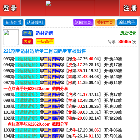
登 录
注 册
充值金币
认证规则
返回首页
关闭本页
编辑帖子
适材适所
历史记录
作者
39885
级别
一级高手
阅读:
次
221期💖适材适所💖二肖四码💖审核出售
093期:
《适材适所》
🤡
二肖四码
🤡【猴
兔
-47.35.
40
.04】 开:兔40准
094期:
《适材适所》
🤡
二肖四码
🤡【
虎
兔-
17
.29.28.16】 开:虎17准
095期:
《适材适所》
🤡
二肖四码
🤡【
猴
鼠-
35
.11.19.31】 开:猴35准
096期:
《适材适所》
🤡
二肖四码
🤡【
鼠
猪-31.
43
.44.08】 开:鼠43准
097期:
《适材适所》
🤡
二肖四码
🤡【
猴
狗-
11
.35.09.45】 开:猴11准
一点红高手坛622620.com 截图分享
098期:
《适材适所》
🤡
二肖四码
🤡【
虎
猴-41.
17
.47.11】 开:虎17准
099期:
《适材适所》
🤡
二肖四码
🤡【
羊
猪-
12
.48.20.44】 开:羊12准
100期:
《适材适所》
🤡
二肖四码
🤡【
狗
蛇-
33
.21.38.26】 开:狗33准
101期:
《适材适所》
🤡
二肖四码
🤡【
龙
鼠-
39
.03.19.31】 开:龙39准
102期:
《适材适所》
🤡
二肖四码
🤡【
猪
蛇-
20
.08.02.14】 开:猪20准
一点红高手坛622620.com 截图分享
103期:
《适材适所》
🤡
二肖四码
🤡【虎
牛
-17.29.30.
06
】 开:牛06准
104期:
《适材适所》
🤡
二肖四码
🤡【蛇
马
-26.14.
01
.13】 开:马01准