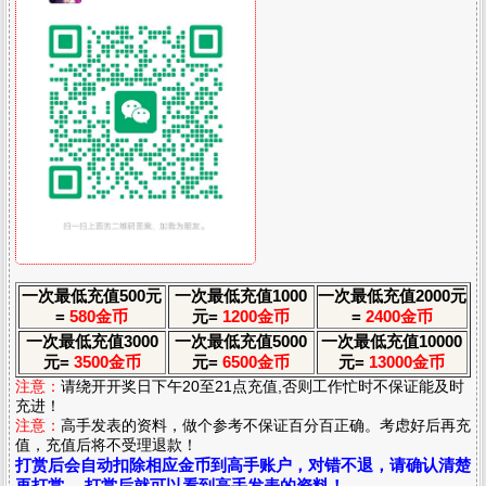
一次最低充值500元
一次最低充值1000
一次最低充值2000元
=
580金币
元=
1200金币
=
2400金币
一次最低充值3000
一次最低充值5000
一次最低充值10000
元=
3500金币
元=
6500金币
元=
13000金币
注意：
请绕开开奖日下午20至21点充值,否则工作忙时不保证能及时
充进！
注意：
高手发表的资料，做个参考不保证百分百正确。考虑好后再充
值，充值后将不受理退款！
打赏后会自动扣除相应金币到高手账户，对错不退，请确认清楚
再打赏， 打赏后就可以看到高手发表的资料！