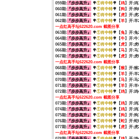
059期:
『步步高升』
🌳
①肖中特
🌳【
鸡
】开:鸡
060期:
『步步高升』
🌳
①肖中特
🌳【
狗
】开:狗
061期:
『步步高升』
🌳
①肖中特
🌳【
虎
】开:虎
062期:
『步步高升』
🌳
①肖中特
🌳【
羊
】开:羊
一点红高手坛622620.com 截图分享
063期:
『步步高升』
🌳
①肖中特
🌳【
兔
】开:兔
064期:
『步步高升』
🌳
①肖中特
🌳【
牛
】开:牛
065期:
『步步高升』
🌳
①肖中特
🌳【
虎
】开:虎
066期:
『步步高升』
🌳
①肖中特
🌳【
马
】开:马
067期:
『步步高升』
🌳
①肖中特
🌳【
虎
】开:虎
一点红高手坛622620.com 截图分享
068期:
『步步高升』
🌳
①肖中特
🌳【
猴
】开:猴
069期:
『步步高升』
🌳
①肖中特
🌳【
羊
】开:羊
070期:
『步步高升』
🌳
①肖中特
🌳【
马
】开:马
071期:
『步步高升』
🌳
①肖中特
🌳【
羊
】开:羊
072期:
『步步高升』
🌳
①肖中特
🌳【
鸡
】开:鸡
一点红高手坛622620.com 截图分享
073期:
『步步高升』
🌳
①肖中特
🌳【
鸡
】开:鸡
074期:
『步步高升』
🌳
①肖中特
🌳【
鸡
】开:鸡
075期:
『步步高升』
🌳
①肖中特
🌳【
狗
】开:狗
076期:
『步步高升』
🌳
①肖中特
🌳【
蛇
】开:蛇
077期:
『步步高升』
🌳
①肖中特
🌳【
虎
】开:虎
一点红高手坛622620.com 截图分享
078期:
『步步高升』
🌳
①肖中特
🌳【
鸡
】开:鸡