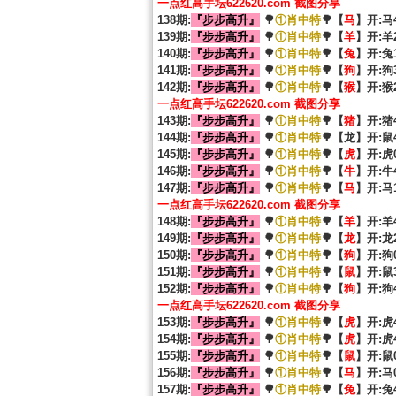
一点红高手坛622620.com 截图分享
138期:
『步步高升』
🌳
①肖中特
🌳【
马
】开:马
139期:
『步步高升』
🌳
①肖中特
🌳【
羊
】开:羊
140期:
『步步高升』
🌳
①肖中特
🌳【
兔
】开:兔
141期:
『步步高升』
🌳
①肖中特
🌳【
狗
】开:狗
142期:
『步步高升』
🌳
①肖中特
🌳【
猴
】开:猴
一点红高手坛622620.com 截图分享
143期:
『步步高升』
🌳
①肖中特
🌳【
猪
】开:猪
144期:
『步步高升』
🌳
①肖中特
🌳【龙】开:鼠
145期:
『步步高升』
🌳
①肖中特
🌳【
虎
】开:虎
146期:
『步步高升』
🌳
①肖中特
🌳【
牛
】开:牛
147期:
『步步高升』
🌳
①肖中特
🌳【
马
】开:马
一点红高手坛622620.com 截图分享
148期:
『步步高升』
🌳
①肖中特
🌳【
羊
】开:羊
149期:
『步步高升』
🌳
①肖中特
🌳【
龙
】开:龙
150期:
『步步高升』
🌳
①肖中特
🌳【
狗
】开:狗
151期:
『步步高升』
🌳
①肖中特
🌳【
鼠
】开:鼠
152期:
『步步高升』
🌳
①肖中特
🌳【
狗
】开:狗
一点红高手坛622620.com 截图分享
153期:
『步步高升』
🌳
①肖中特
🌳【
虎
】开:虎
154期:
『步步高升』
🌳
①肖中特
🌳【
虎
】开:虎
155期:
『步步高升』
🌳
①肖中特
🌳【
鼠
】开:鼠
156期:
『步步高升』
🌳
①肖中特
🌳【
马
】开:马
157期:
『步步高升』
🌳
①肖中特
🌳【
兔
】开:兔