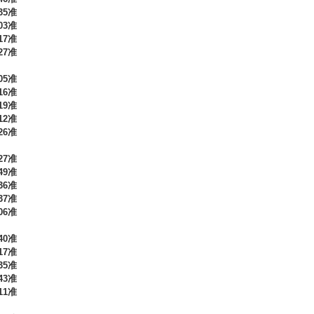
35准
03准
17准
27准
05准
16准
19准
12准
26准
27准
49准
36准
37准
06准
40准
17准
35准
43准
11准